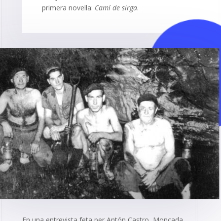
primera novel·la:
Camí de sirga
.
En una entrevista feta per Antón Castro, Moncada