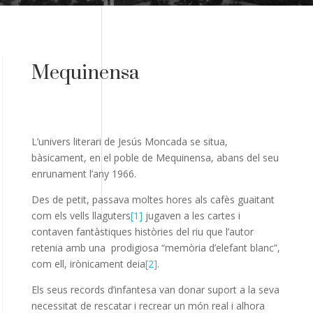
Mequinensa
L’univers literari de Jesús Moncada se situa,
bàsicament, en el poble de Mequinensa, abans del seu
enrunament l’any 1966.
Des de petit, passava moltes hores als cafès guaitant
com els vells llaguters
[1]
jugaven a les cartes i
contaven fantàstiques històries del riu que l’autor
retenia amb una
prodigiosa “memòria d’elefant blanc”,
com ell, irònicament deia
[2]
.
Els seus records d’infantesa van donar suport a la seva
necessitat de rescatar i recrear un món real i alhora