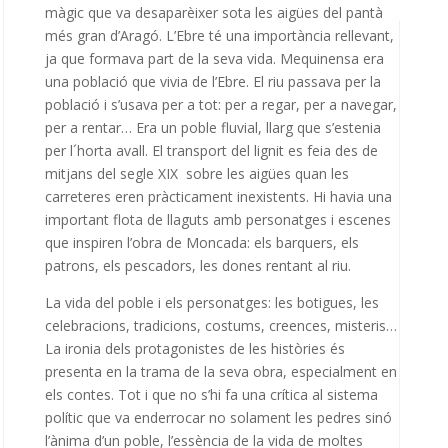
màgic que va desaparèixer sota les aigües del pantà
més gran d’Aragó. L’Ebre té una importància rellevant,
ja que formava part de la seva vida. Mequinensa era
una població que vivia de l’Ebre. El riu passava per la
població i s’usava per a tot: per a regar, per a navegar,
per a rentar… Era un poble fluvial, llarg que s’estenia
per l´horta avall. El transport del lignit es feia des de
mitjans del segle XIX
sobre les aigües quan les
carreteres eren pràcticament inexistents. Hi havia una
important flota de llaguts amb personatges i escenes
que inspiren l’obra de Moncada: els barquers, els
patrons, els pescadors, les dones rentant al riu.
La vida del poble i els personatges: les botigues, les
celebracions, tradicions, costums, creences, misteris…
La ironia dels protagonistes de les històries és
presenta en la trama de la seva obra, especialment en
els contes. Tot i que no s’hi fa una crítica al sistema
polític que va enderrocar no solament les pedres sinó
l’ànima d’un poble, l’essència de la vida de moltes