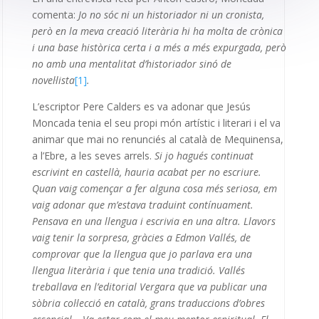
comenta:
Jo no sóc ni un historiador ni un cronista,
però en la meva creació literària hi ha molta de crònica
i una base històrica certa i a més a més expurgada, però
no amb una mentalitat d’historiador sinó de
novel·lista
[1]
.
L’escriptor Pere Calders es va adonar que Jesús
Moncada tenia el seu propi món artístic i literari i el va
animar que mai no renunciés al català de Mequinensa,
a l’Ebre, a les seves arrels.
Si jo hagués continuat
escrivint en castellà, hauria acabat per no escriure.
Quan vaig començar a fer alguna cosa més seriosa, em
vaig adonar que m’estava traduint contínuament.
Pensava en una llengua i escrivia en una altra. Llavors
vaig tenir la sorpresa, gràcies a Edmon Vallés, de
comprovar que la llengua que jo parlava era una
llengua literària i que tenia una tradició. Vallés
treballava en l’editorial Vergara que va publicar una
sòbria col·lecció en català, grans traduccions d’obres