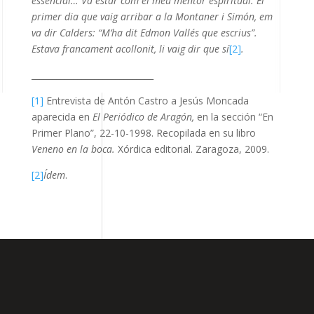
essencial… Va estar com el meu mentor espiritual. El
primer dia que vaig arribar a la Montaner i Simón, em
va dir Calders: “M’ha dit Edmon Vallés que escrius”.
Estava francament acollonit, li vaig dir que sí
[2]
.
_____________________________
[1]
Entrevista de Antón Castro a Jesús Moncada
aparecida en
El Periódico de Aragón,
en la sección “En
Primer Plano”, 22-10-1998. Recopilada en su libro
Veneno en la boca.
Xórdica editorial. Zaragoza, 2009.
[2]
Ídem
.