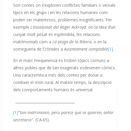
Son contes on s’exploren conflictes familiars o veïnals
típics en els grups i en les relacions humanes com
poden ser malentesos, problemes insignificants. Per
exemple
L’assassinat del Roger Ackroyd
on la idea d’un
cunyat molt pesat és esplèndida, les relacions
matrimonials com a
La plaga de la Ribera,
o en la
sornegueria de Crònides a
Assentament comptable
[1]
.
En el marc mequinensà es troben tòpics comuns a
altres pobles que de tan exagerats esdevenen còmics.
Una característica més dels contes per donar a
conèixer el món rural. Al mateix temps, la descripció
dels comportaments humans és universal.
_____________________________
[1]
“Son matrimonio, pero parece que se quieren, señor
secretario”.
(CA.65).