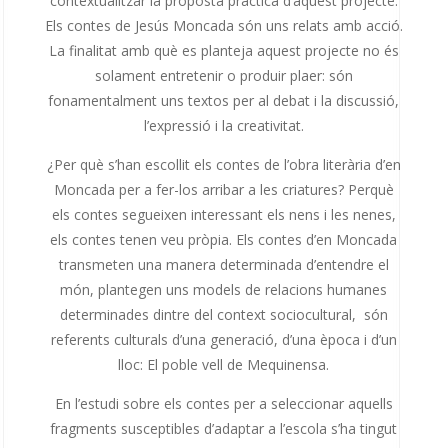
contextualitzar la proposta pràctica d’aquest projecte.
Els contes de Jesús Moncada són uns relats amb acció.
La finalitat amb què es planteja aquest projecte no és
solament entretenir o produir plaer: són
fonamentalment uns textos per al debat i la discussió,
l’expressió i la creativitat.
¿Per què s’han escollit els contes de l’obra literària d’en
Moncada per a fer-los arribar a les criatures? Perquè
els contes segueixen interessant els nens i les nenes,
els contes tenen veu pròpia. Els contes d’en Moncada
transmeten una manera determinada d’entendre el
món, plantegen uns models de relacions humanes
determinades dintre del context sociocultural,
són
referents culturals d’una generació, d’una època i d’un
lloc: El poble vell de Mequinensa.
En l’estudi sobre els contes per a seleccionar aquells
fragments susceptibles d’adaptar a l’escola s’ha tingut