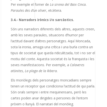
Per exemple el forner de
La sirena del Baix Cinca.
Paraules des d’un oliver
, etcètera.
3.4.- Narradors irònics i/o sarcàstics.
Són uns narradors diferents dels altres, aquests creen,
amb les seves paraules, situacions d’humor per
l’actitud davant d’altres personatges. Aquí Moncada,
sota la ironia, amaga una crítica i una burla contra un
tipus de societat que queda ridiculitzada, tot i no ser el
motiu del conte. Aquesta societat és la franquista i les
seves manifestacions. Per exemple, a
Calaveres
atònites
,
La plaga de la Ribera.
Els monòlegs dels personatges moncadians sempre
tenen un receptor que condiciona l’actitud de qui parla.
Són orals sempre i entre mequinensans, però les
cartes poden anar dirigides a persones de l’entorn
pròxim o llunyà. El narratari del monòleg.