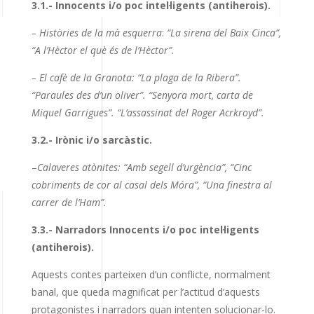
3.1.- Innocents i/o poc intel·ligents (antiherois).
– Històries de la mà esquerra
:
“La sirena del Baix Cinca”,
“A l’Hèctor el què és de l’Hèctor”.
– El cafè de la Granota: “La plaga de la Ribera”.
“Paraules des d’un oliver”. “Senyora mort, carta de
Miquel Garrigues”. “L’assassinat del Roger Acrkroyd”.
3.2.- Irònic i/o sarcàstic.
–
Calaveres atònites: “Amb segell d’urgència”, “Cinc
cobriments de cor al casal dels Móra”, “Una finestra al
carrer de l’Ham”.
3.3.- Narradors Innocents i/o poc intel·ligents
(antiherois).
Aquests contes parteixen d’un conflicte, normalment
banal, que queda magnificat per l’actitud d’aquests
protagonistes i narradors quan intenten solucionar-lo.