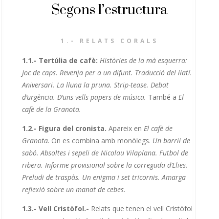
Segons l’estructura
1.-
RELATS CORALS
1.1.- Tertúlia de cafè:
Històries de la mà esquerra:
Joc de caps. Revenja per a un difunt. Traducció del llatí.
Aniversari. La lluna la pruna. Strip-tease. Debat
d’urgència. D’uns vells papers de música.
També a
El
cafè de la Granota.
1.2.- Figura del cronista.
Apareix en
El cafè de
Granota
. On es combina amb monòlegs.
Un barril de
sabó. Absoltes i sepeli de Nicolau Vilaplana. Futbol de
ribera. Informe provisional sobre la correguda d’Elies.
Preludi de traspàs. Un enigma i set tricornis. Amarga
reflexió sobre un manat de cebes.
1.3.- Vell Cristòfol.-
Relats que tenen el vell Cristòfol