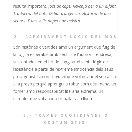
resulta important.
Jocs de caps. Revenja per a un difunt.
Traducció del llatí. Debat d’urgència. Història de dies
senars. D’uns vells papers de música.
2.-
CAPGIRAMENT LÒGIC DEL MÓN
Són històries divertides amb un argument que fuig de
la lògica esperable amb sentit de l’humor i tendresa,
sustentades en el fet de capgirar el sentit lògic de
l’existència a partir de l’extrema innocència dels seus
protagonistes, com l’agutzil que vol enviar el seu afillat
a la presó perquè aprengui a robar com déu mana; un
forner amb responsabilitat literària extrema; un
esmolet que vol anar a treballar a la lluna.
3.-
TRAMES QUOTIDIANES O
COSTUMISTES.