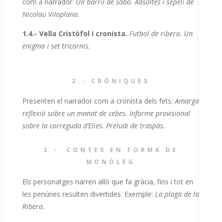
com a narrador.
Un barril de sabó. Absoltes i sepeli de
Nicolau Vilaplana.
1.4.- Vella Cristòfol i cronista.
Futbol de ribera. Un
enigma i set tricornis.
2.-
CRÒNIQUES
Presenten el narrador com a cronista dels fets:
Amarga
reflexió sobre un manat de cebes. Informe provisional
sobre la correguda d’Elies. Preludi de traspàs.
3.-
CONTES EN FORMA DE
MONÒLEG
Els personatges narren allò que fa gràcia, fins i tot en
les penúries resulten divertides. Exemple:
La plaga de la
Ribera.